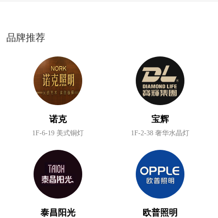
品牌推荐
诺克
宝辉
1F-6-19 美式铜灯
1F-2-38 奢华水晶灯
泰昌阳光
欧普照明