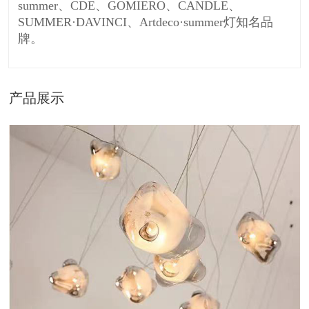
summer、CDE、GOMIERO、CANDLE、
SUMMER·DAVINCI、Artdeco·summer灯知名品
牌。
产品展示